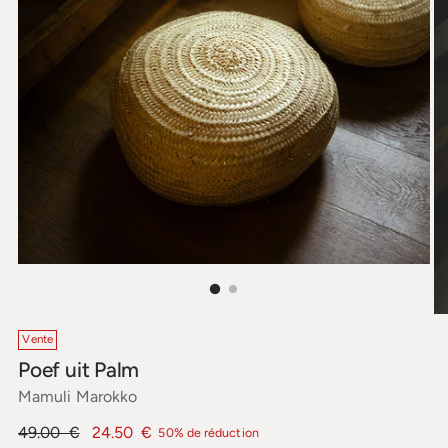
Vente
Poef uit Palm
Mamuli Marokko
Prix
49.00 €
24.50 €
50% de réduction