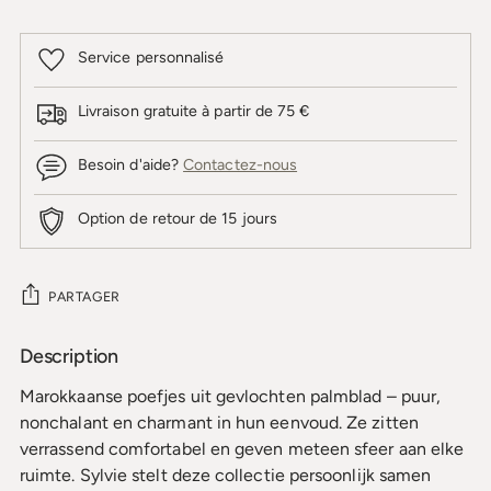
Service personnalisé
Livraison gratuite à partir de 75 €
Besoin d'aide?
Contactez-nous
Option de retour de 15 jours
PARTAGER
Description
Ajouter
un
Marokkaanse poefjes uit gevlochten palmblad – puur,
produit
nonchalant en charmant in hun eenvoud. Ze zitten
à
verrassend comfortabel en geven meteen sfeer aan elke
votre
ruimte. Sylvie stelt deze collectie persoonlijk samen
panier