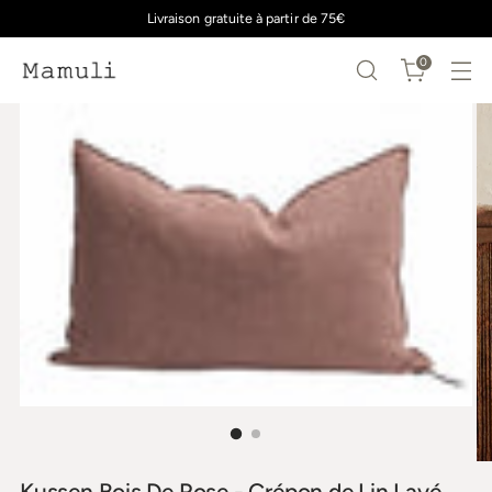
Livraison gratuite à partir de 75€
0
Kussen Bois De Rose - Crépon de Lin Lavé