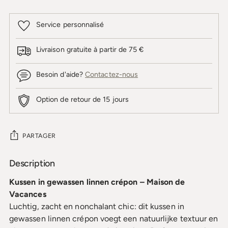
Service personnalisé
Livraison gratuite à partir de 75 €
Besoin d'aide?
Contactez-nous
Option de retour de 15 jours
PARTAGER
Description
Ajouter
un
Kussen in gewassen linnen crépon – Maison de
produit
Vacances
à
Luchtig, zacht en nonchalant chic: dit kussen in
votre
gewassen linnen crépon voegt een natuurlijke textuur en
panier