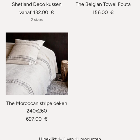
Shetland Deco kussen
The Belgian Towel Fouta
vanaf 132.00 €
156.00 €
2 sizes
The Moroccan stripe deken
240x260
697.00 €
U bekijkt 1-11 van 11 producten