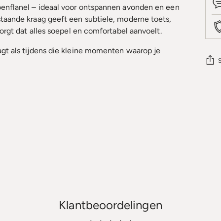
oenflanel – ideaal voor ontspannen avonden en een
staande kraag geeft een subtiele, moderne toets,
zorgt dat alles soepel en comfortabel aanvoelt.
agt als tijdens die kleine momenten waarop je
Prod
wor
toe
aan
uw
win
Klantbeoordelingen