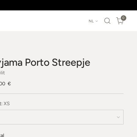
Taal
0
NL
jama Porto Streepje
lit
male
.00 €
t:
XS
al