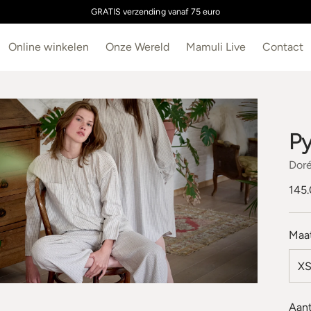
GRATIS verzending vanaf 75 euro
Online winkelen
Onze Wereld
Mamuli Live
Contact
Py
Doré
Nor
145
prijs
Maa
Aant