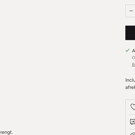
Aant
A
O
B
Incl
afre
rengt.