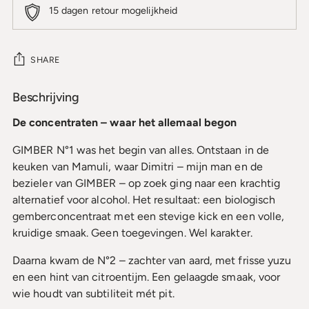
15 dagen retour mogelijkheid
SHARE
Beschrijving
Product
wordt
De concentraten – waar het allemaal begon
toegevoegd
aan
GIMBER N°1 was het begin van alles. Ontstaan in de
uw
keuken van Mamuli, waar Dimitri – mijn man en de
winkelmandje
bezieler van GIMBER – op zoek ging naar een krachtig
alternatief voor alcohol. Het resultaat: een biologisch
gemberconcentraat met een stevige kick en een volle,
kruidige smaak. Geen toegevingen. Wel karakter.
Daarna kwam de N°2 – zachter van aard, met frisse yuzu
en een hint van citroentijm. Een gelaagde smaak, voor
wie houdt van subtiliteit mét pit.