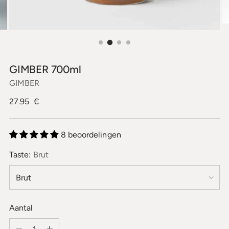
GIMBER 700ml
GIMBER
Normale
27.95 €
prijs
8 beoordelingen
Taste:
Brut
Aantal
Aantal