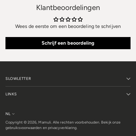
Klantbeoordelingen
Wees de eerste om een beoordeling te schrijven
Schrijf een beoordeling
SLOWLETTER
LINKS
NL
Taal
Copyright © 2026,
Mamuli
. Alle rechten voorbehouden. Bekijk onze
gebruiksvoorwaarden en privacyverklaring.