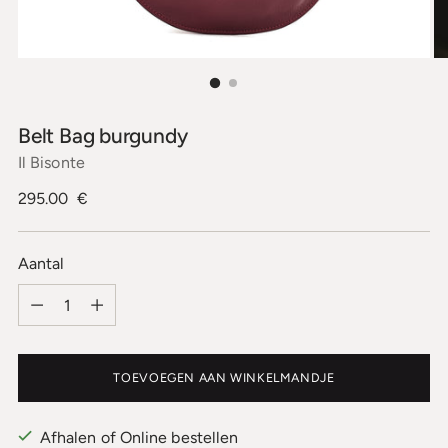
Belt Bag burgundy
Il Bisonte
Normale
295.00 €
prijs
Aantal
Aantal
TOEVOEGEN AAN WINKELMANDJE
Afhalen of Online bestellen