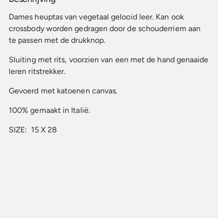
wordt
Dames heuptas van vegetaal gelooid leer. Kan ook
toegevoegd
crossbody worden gedragen door de schouderriem aan
aan
te passen met de drukknop.
uw
winkelmandje
Sluiting met rits, voorzien van een met de hand genaaide
leren ritstrekker.
Gevoerd met katoenen canvas.
100% gemaakt in Italië.
SIZE:
15
X
28